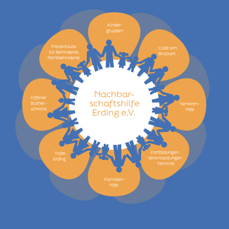
Kinder-
gruppen
Freizeitclubs
Cafè am
für Behinderte,
Brückerl
Nichtbehinderte
Nachbar-
Offener
schaftshilfe
Bücher
-
Senioren-
schrank
hilfe
Erding e.V.
Fortbildungen
Tafel
Veranstaltungen
Erding
Termine
Familien-
hilfe