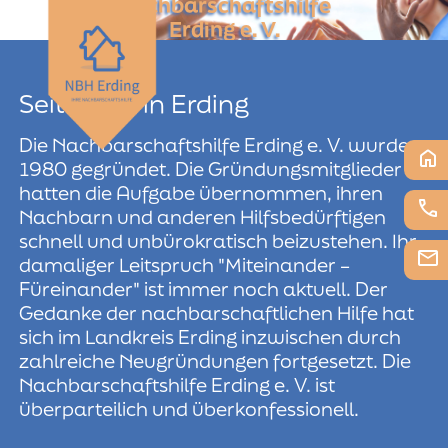
Nachbarschaftshilfe
Erding e. V.
menu
Seit 1980 in Erding
Die Nachbarschaftshilfe Erding e. V. wurde
home
1980 gegründet. Die Gründungsmitglieder
hatten die Aufgabe übernommen, ihren
phone
Nachbarn und anderen Hilfsbedürftigen
schnell und unbürokratisch beizustehen. Ihr
email
damaliger Leitspruch "Miteinander –
Füreinander" ist immer noch aktuell. Der
Gedanke der nachbarschaftlichen Hilfe hat
sich im Landkreis Erding inzwischen durch
zahlreiche Neugründungen fortgesetzt. Die
Nachbarschaftshilfe Erding e. V. ist
überparteilich und überkonfessionell.