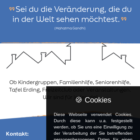
Sei du die Veränderung, die du
format_quote
in der Welt sehen möchtest.
format_quote
(Mahatma Gandhi)
Ob Kindergruppen, Familienhilfe, Seniorenhilfe,
Tafel Erding, Freizeitclub oder Veranstaltungen.
Wir sind für jeden da!
🍪 Cookies
Diese Webseite verwendet Cookies.
Durch diese kann u.a. fest­ge­stellt
werden, ob Sie uns eine Einwilligung zu
Kontakt:
der Verarbeitung der Sie betreffenden
personenbezogenen Daten für einen